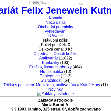
ariát Felix Jenewein Kut
Kontakt
Něco o nás
Obchodní podmínky
Vyhledávání
Uživatel
Nákupní košík
Počet položek:
0
Celková cena:
0
Kč
Objednat
Obsah košíku
Antikvariát
(11822)
Bankovky
(103)
Grafika, ilustrace,obrazy
(484)
Numismatika
(13)
Pohlednice
(1113)
Starožitnosti
(64)
Trička s potiskem. Motiv knih, antikvariátu a Kutné Hory
(11)
Novinky
Základy astrologie
Mertz Bernd A.
KK 1993, lamino, 325 stran, 8°, dobře zachováno