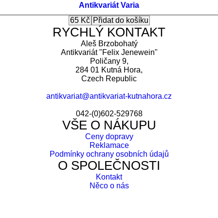
Antikvariát
Varia
RYCHLÝ KONTAKT
Aleš Brzobohatý
Antikvariát "Felix Jenewein"
Poličany 9,
284 01 Kutná Hora,
Czech Republic
antikvariat@antikvariat-kutnahora.cz
042-(0)602-529768
VŠE O NÁKUPU
Ceny dopravy
Reklamace
Podmínky ochrany osobních údajů
O SPOLEČNOSTI
Kontakt
Něco o nás