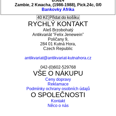
B5624
Zambie, 2 Kwacha, (1986-1988), Pick.24c, 0/0
Bankovky
Afrika
RYCHLÝ KONTAKT
Aleš Brzobohatý
Antikvariát "Felix Jenewein"
Poličany 9,
284 01 Kutná Hora,
Czech Republic
antikvariat@antikvariat-kutnahora.cz
042-(0)602-529768
VŠE O NÁKUPU
Ceny dopravy
Reklamace
Podmínky ochrany osobních údajů
O SPOLEČNOSTI
Kontakt
Něco o nás