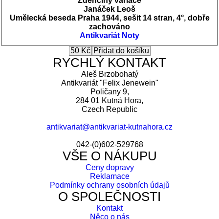
Zdenčiny variace
Janáček Leoš
Umělecká beseda Praha 1944, sešit 14 stran, 4°, dobře
zachováno
Antikvariát
Noty
RYCHLÝ KONTAKT
Aleš Brzobohatý
Antikvariát "Felix Jenewein"
Poličany 9,
284 01 Kutná Hora,
Czech Republic
antikvariat@antikvariat-kutnahora.cz
042-(0)602-529768
VŠE O NÁKUPU
Ceny dopravy
Reklamace
Podmínky ochrany osobních údajů
O SPOLEČNOSTI
Kontakt
Něco o nás