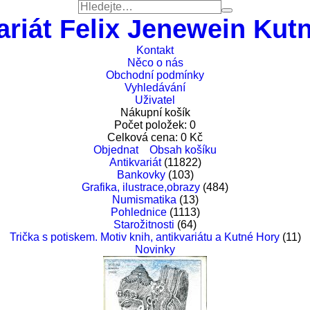
ariát Felix Jenewein Kut
Kontakt
Něco o nás
Obchodní podmínky
Vyhledávání
Uživatel
Nákupní košík
Počet položek:
0
Celková cena:
0
Kč
Objednat
Obsah košíku
Antikvariát
(11822)
Bankovky
(103)
Grafika, ilustrace,obrazy
(484)
Numismatika
(13)
Pohlednice
(1113)
Starožitnosti
(64)
Trička s potiskem. Motiv knih, antikvariátu a Kutné Hory
(11)
Novinky