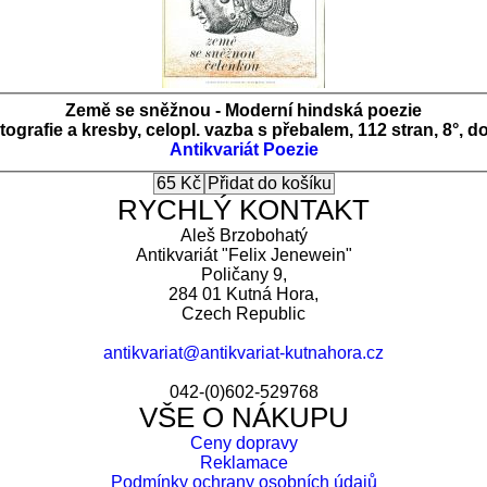
Země se sněžnou - Moderní hindská poezie
ografie a kresby, celopl. vazba s přebalem, 112 stran, 8°,
Antikvariát
Poezie
RYCHLÝ KONTAKT
Aleš Brzobohatý
Antikvariát "Felix Jenewein"
Poličany 9,
284 01 Kutná Hora,
Czech Republic
antikvariat@antikvariat-kutnahora.cz
042-(0)602-529768
VŠE O NÁKUPU
Ceny dopravy
Reklamace
Podmínky ochrany osobních údajů