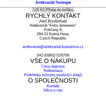
Antikvariát
Teologie
RYCHLÝ KONTAKT
Aleš Brzobohatý
Antikvariát "Felix Jenewein"
Poličany 9,
284 01 Kutná Hora,
Czech Republic
antikvariat@antikvariat-kutnahora.cz
042-(0)602-529768
VŠE O NÁKUPU
Ceny dopravy
Reklamace
Podmínky ochrany osobních údajů
O SPOLEČNOSTI
Kontakt
Něco o nás