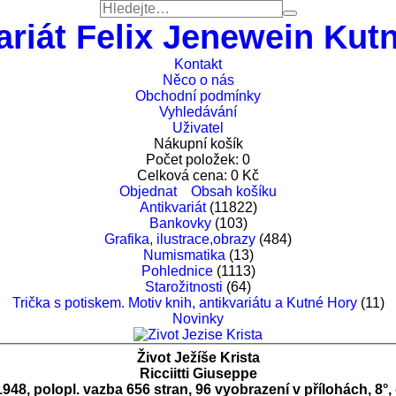
ariát Felix Jenewein Kut
Kontakt
Něco o nás
Obchodní podmínky
Vyhledávání
Uživatel
Nákupní košík
Počet položek:
0
Celková cena:
0
Kč
Objednat
Obsah košíku
Antikvariát
(11822)
Bankovky
(103)
Grafika, ilustrace,obrazy
(484)
Numismatika
(13)
Pohlednice
(1113)
Starožitnosti
(64)
Trička s potiskem. Motiv knih, antikvariátu a Kutné Hory
(11)
Novinky
Život Ježíše Krista
Ricciitti Giuseppe
48, polopl. vazba 656 stran, 96 vyobrazení v přílohách, 8