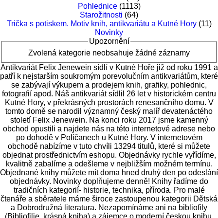
Pohlednice
(1113)
Starožitnosti
(64)
Trička s potiskem. Motiv knih, antikvariátu a Kutné Hory
(11)
Novinky
Upozornění
Zvolená kategorie neobsahuje žádné záznamy
Antikvariát Felix Jenewein sídlí v Kutné Hoře již od roku 1991 a
patří k nejstarším soukromým porevolučním antikvariátům, které
se zabývají výkupem a prodejem knih, grafiky, pohlednic,
fotografií apod. Náš antikvariát sídlil 26 let v historickém centru
Kutné Hory, v překrásných prostorách renesančního domu. V
tomto domě se narodil významný český malíř devatenáctého
století Felix Jenewein. Na konci roku 2017 jsme kamenný
obchod opustili a najdete nás na této internetové adrese nebo
po dohodě v Poličanech u Kutné Hory.
V internetovém
obchodě nabízíme v tuto chvíli 13294 titulů
, které si můžete
objednat prostřednictvím eshopu. Objednávky rychle vyřídíme,
kvalitně zabalíme a odešleme v nejbližším možném termínu.
Objednané knihy můžete mít doma hned druhý den po odeslání
objednávky. Novinky doplňujeme denně! Knihy řadíme do
tradičních kategorií- historie, technika, příroda. Pro malé
čtenáře a sběratele máme široce zastoupenou kategorii Dětská
a Dobrodružná literatura. Nezapomínáme ani na bibliofily
(Bibliofilie, krásná kniha) a zájemce o moderní českou knihu.