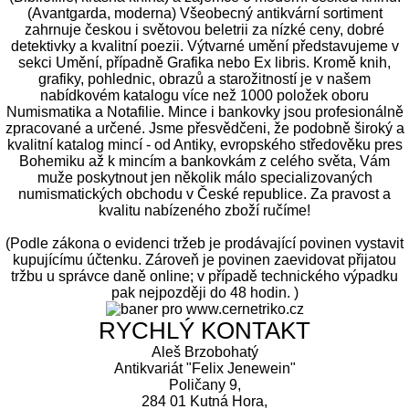
(Avantgarda, moderna) Všeobecný antikvární sortiment
zahrnuje českou i světovou beletrii za nízké ceny, dobré
detektivky a kvalitní poezii. Výtvarné umění představujeme v
sekci Umění, případně Grafika nebo Ex libris. Kromě knih,
grafiky, pohlednic, obrazů a starožitností je v našem
nabídkovém katalogu více než 1000 položek oboru
Numismatika a Notafilie. Mince i bankovky jsou profesionálně
zpracované a určené. Jsme přesvědčeni, že podobně široký a
kvalitní katalog mincí - od Antiky, evropského středověku pres
Bohemiku až k mincím a bankovkám z celého světa, Vám
muže poskytnout jen několik málo specializovaných
numismatických obchodu v České republice. Za pravost a
kvalitu nabízeného zboží ručíme!
(Podle zákona o evidenci tržeb je prodávající povinen vystavit
kupujícímu účtenku. Zároveň je povinen zaevidovat přijatou
tržbu u správce daně online; v případě technického výpadku
pak nejpozději do 48 hodin. )
RYCHLÝ KONTAKT
Aleš Brzobohatý
Antikvariát "Felix Jenewein"
Poličany 9,
284 01 Kutná Hora,