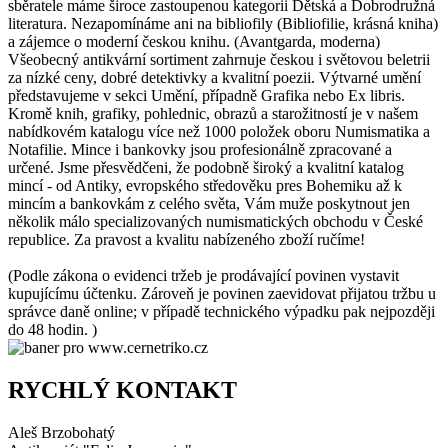
sběratele máme široce zastoupenou kategorii Dětská a Dobrodružná
literatura. Nezapomínáme ani na bibliofily (Bibliofilie, krásná kniha)
a zájemce o moderní českou knihu. (Avantgarda, moderna)
Všeobecný antikvární sortiment zahrnuje českou i světovou beletrii
za nízké ceny, dobré detektivky a kvalitní poezii. Výtvarné umění
představujeme v sekci Umění, případně Grafika nebo Ex libris.
Kromě knih, grafiky, pohlednic, obrazů a starožitností je v našem
nabídkovém katalogu více než 1000 položek oboru Numismatika a
Notafilie. Mince i bankovky jsou profesionálně zpracované a
určené. Jsme přesvědčeni, že podobně široký a kvalitní katalog
mincí - od Antiky, evropského středověku pres Bohemiku až k
mincím a bankovkám z celého světa, Vám muže poskytnout jen
několik málo specializovaných numismatických obchodu v České
republice. Za pravost a kvalitu nabízeného zboží ručíme!
(Podle zákona o evidenci tržeb je prodávající povinen vystavit
kupujícímu účtenku. Zároveň je povinen zaevidovat přijatou tržbu u
správce daně online; v případě technického výpadku pak nejpozději
do 48 hodin. )
RYCHLÝ KONTAKT
Aleš Brzobohatý