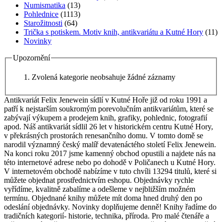
Numismatika
(13)
Pohlednice
(1113)
Starožitnosti
(64)
Trička s potiskem. Motiv knih, antikvariátu a Kutné Hory
(11)
Novinky
Upozornění
Zvolená kategorie neobsahuje žádné záznamy
Antikvariát Felix Jenewein sídlí v Kutné Hoře již od roku 1991 a
patří k nejstarším soukromým porevolučním antikvariátům, které se
zabývají výkupem a prodejem knih, grafiky, pohlednic, fotografií
apod. Náš antikvariát sídlil 26 let v historickém centru Kutné Hory,
v překrásných prostorách renesančního domu. V tomto domě se
narodil významný český malíř devatenáctého století Felix Jenewein.
Na konci roku 2017 jsme kamenný obchod opustili a najdete nás na
této internetové adrese nebo po dohodě v Poličanech u Kutné Hory.
V internetovém obchodě nabízíme v tuto chvíli 13294 titulů
, které si
můžete objednat prostřednictvím eshopu. Objednávky rychle
vyřídíme, kvalitně zabalíme a odešleme v nejbližším možném
termínu. Objednané knihy můžete mít doma hned druhý den po
odeslání objednávky. Novinky doplňujeme denně! Knihy řadíme do
tradičních kategorií- historie, technika, příroda. Pro malé čtenáře a